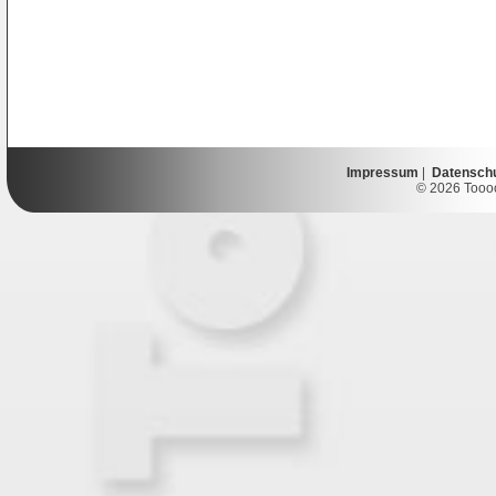
Impressum
|
Datensch
© 2026 Toooor