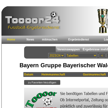
Home
News
mitmachen
Ergebnisdienst
Lo
Bayern Gruppe Bayerischer Wald
Datum
Heimmannschaft
Gastmannschaft