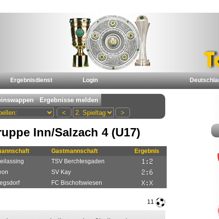
Ergebnisdienst
Login
Deutschla
uppe Inn/Salzach 4 (U17)
annschaft
Gastmannschaft
Ergebnis
eilassing
TSV Berchtesgaden
eon
SV Kay
egsdorf
FC Bischofswiesen
11