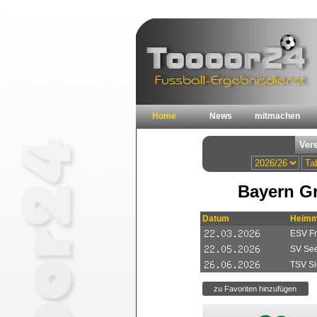
Home
News
mitmachen
Bayern Gr
Datum
Heimm
ESV Fr
SV Se
TSV Si