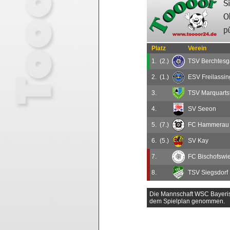
Platz
Verein
1.
(2.)
TSV Berchtes
2.
(1.)
ESV Freilassin
3.
TSV Marquarts
4.
SV Seeon
5.
(7.)
FC Hammerau
6.
(5.)
SV Kay
7.
FC Bischofswi
8.
TSV Siegsdorf
Die Mannschaft WSC Bayeris
dem Spielplan genommen.