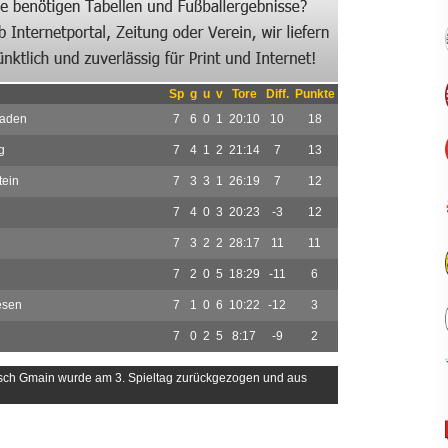
Sp
g
u
v
Tore
Diff.
Punkte
gaden
7
6
0
1
20:10
10
18
g
7
4
1
2
21:14
7
13
tein
7
3
3
1
26:19
7
12
7
4
0
3
20:23
-3
12
7
3
2
2
28:17
11
11
7
2
0
5
18:29
-11
6
esen
7
1
0
6
10:22
-12
3
7
0
2
5
8:17
-9
2
ch Gmain wurde am 3. Spieltag zurückgezogen und aus