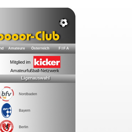
nd
Amateure
Österreich
F I F A
Ligenauswahl
Nordbaden
Bayern
Berlin