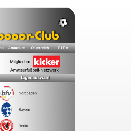
nd
Amateure
Österreich
F I F A
Ligenauswahl
Nordbaden
Bayern
Berlin