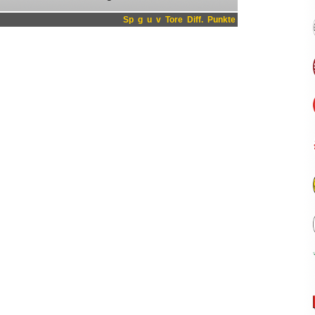
Sp
g
u
v
Tore
Diff.
Punkte