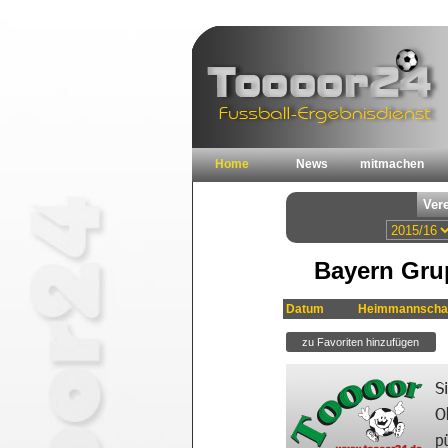
Home
News
mitmachen
Bayern Grup
Datum
Heimmannscha