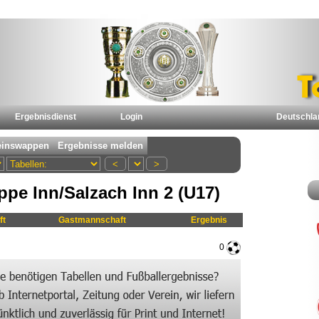
Ergebnisdienst
Login
Deutschla
pe Inn/Salzach Inn 2 (U17)
ft
Gastmannschaft
Ergebnis
0