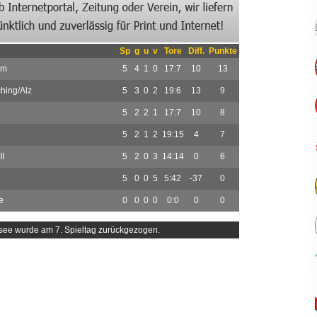
Sp
g
u
v
Tore
Diff.
Punkte
am
5
4
1
0
17:7
10
13
ching/Alz
5
3
0
2
19:6
13
9
5
2
2
1
17:7
10
8
5
2
1
2
19:15
4
7
I
5
2
0
3
14:14
0
6
5
0
0
5
5:42
-37
0
e
0
0
0
0
0:0
0
0
see wurde am 7. Spieltag zurückgezogen.