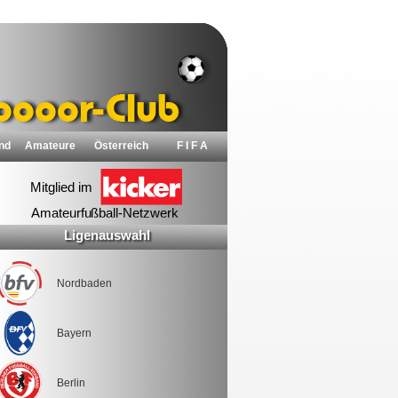
nd
Amateure
Österreich
F I F A
Ligenauswahl
Nordbaden
Bayern
Berlin