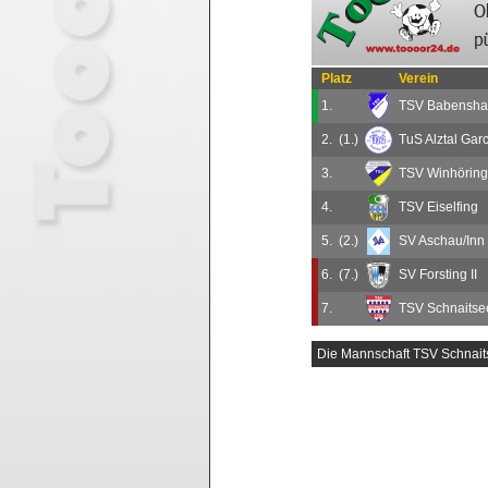
Platz
Verein
1.
TSV Babensh
2.
(1.)
TuS Alztal Gar
3.
TSV Winhöring
4.
TSV Eiselfing
5.
(2.)
SV Aschau/Inn I
6.
(7.)
SV Forsting II
7.
TSV Schnaitse
Die Mannschaft TSV Schnait