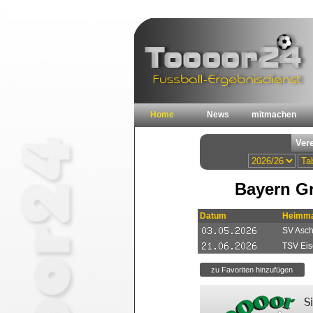
Home
News
mitmachen
Bayern Gr
Datum
Heimma
SV Ascha
TSV Eis