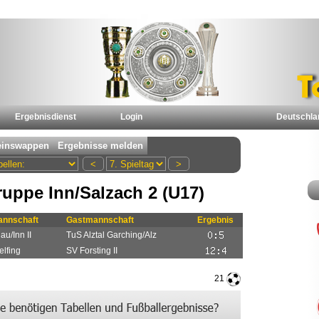
Ergebnisdienst
Login
Deutschla
uppe Inn/Salzach 2 (U17)
nnschaft
Gastmannschaft
Ergebnis
u/Inn II
TuS Alztal Garching/Alz
elfing
SV Forsting II
21