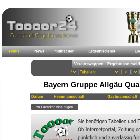
Home
News
mitmachen
Ergebnisdienst
Lo
Bayern Gruppe Allgäu Quali
Datum
Heimmannschaft
Gastmannschaft