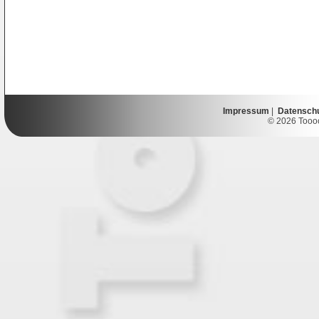
Impressum
|
Datensch
© 2026 Toooor