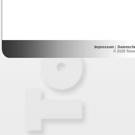
Impressum
|
Datensch
© 2026 Toooor