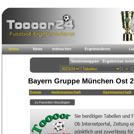
Home
News
mitmachen
Ergebnisdienst
Lo
Bayern Gruppe München Ost 2 
Datum
Heimmannschaft
Gastmannschaft