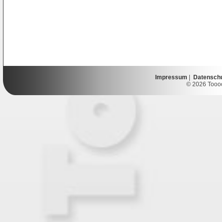
Impressum
|
Datensch
© 2026 Toooor