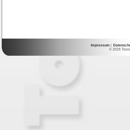
Impressum
|
Datensch
© 2026 Toooor