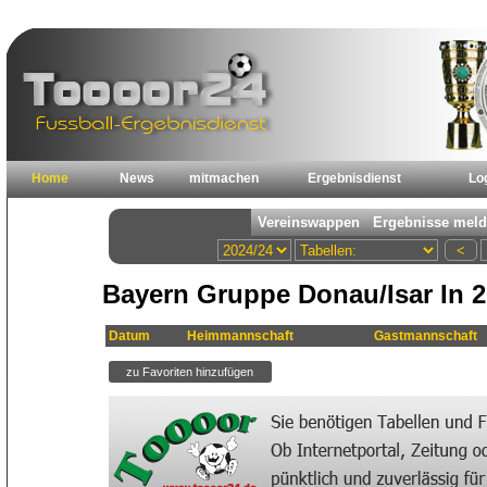
Home
News
mitmachen
Ergebnisdienst
Lo
Bayern Gruppe Donau/Isar In 2
Datum
Heimmannschaft
Gastmannschaft