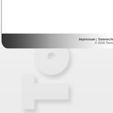
Impressum
|
Datensch
© 2026 Toooor