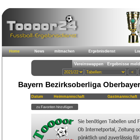
Home
News
mitmachen
Ergebnisdienst
Lo
Bayern Bezirksoberliga Oberbayer
Datum
Heimmannschaft
Gastmannschaft