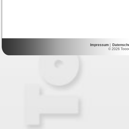
Impressum
|
Datensch
© 2026 Toooor