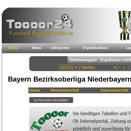
Home
News
mitmachen
Ergebnisdienst
Lo
Bayern Bezirksoberliga Niederbayern
Datum
Heimmannschaft
Gastmannschaft