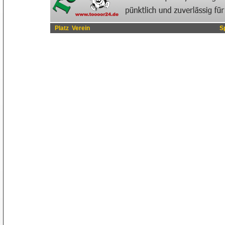
Platz
Verein
S