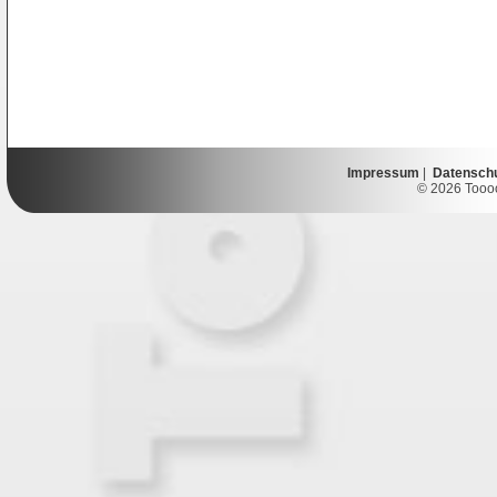
Impressum
|
Datensch
© 2026 Toooor