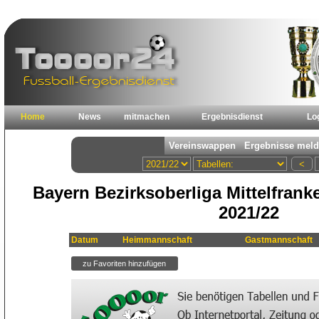
Home
News
mitmachen
Ergebnisdienst
Lo
Bayern Bezirksoberliga Mittelfrank
2021/22
Datum
Heimmannschaft
Gastmannschaft