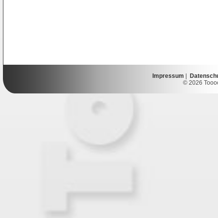
Impressum
|
Datensch
© 2026 Toooor