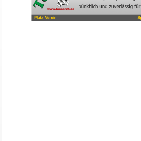
Platz
Verein
S