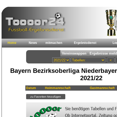
Home
News
mitmachen
Ergebnisdienst
Lo
Bayern Bezirksoberliga Niederbayer
2021/22
Datum
Heimmannschaft
Gastmannschaft