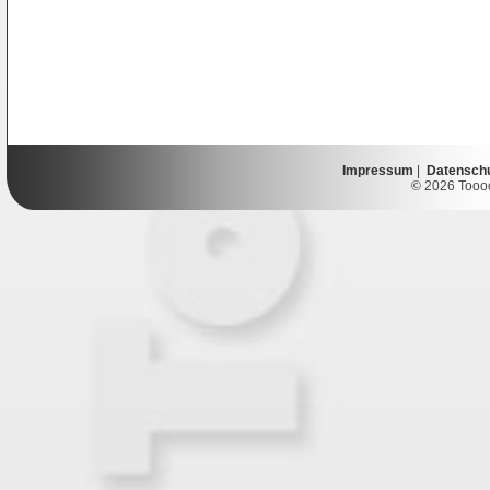
Impressum
|
Datensch
© 2026 Toooor