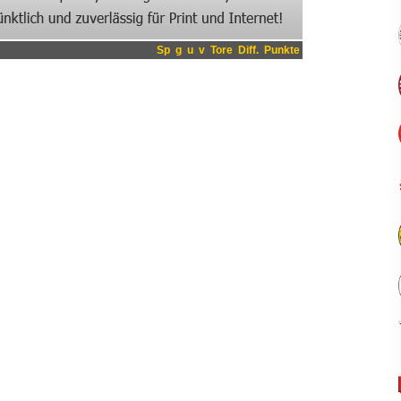
Sp
g
u
v
Tore
Diff.
Punkte