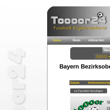
Home
News
mitmachen
Bayern Bezirksob
Datum
Heimmannscha