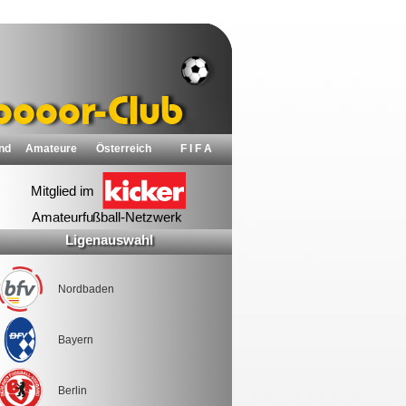
nd
Amateure
Österreich
F I F A
Ligenauswahl
Nordbaden
Bayern
Berlin