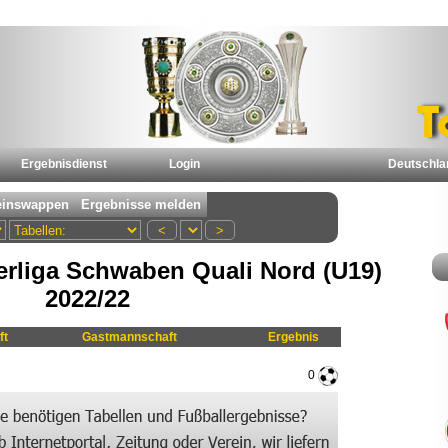
Ergebnisdienst
Login
Deutschla
erliga Schwaben Quali Nord (U19)
2022/22
ft
Gastmannschaft
Ergebnis
0