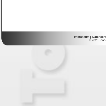
Impressum
|
Datensch
© 2026 Toooor