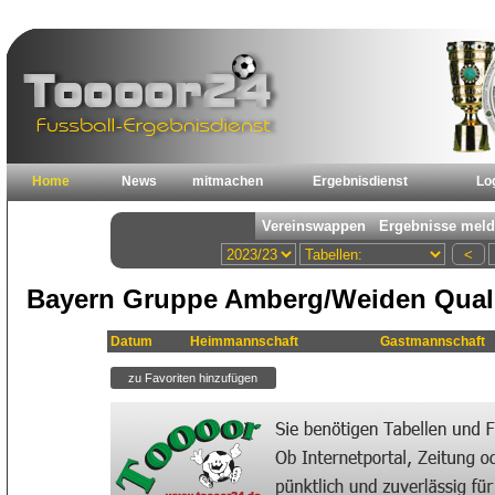
Home
News
mitmachen
Ergebnisdienst
Lo
Bayern Gruppe Amberg/Weiden Quali 
Datum
Heimmannschaft
Gastmannschaft