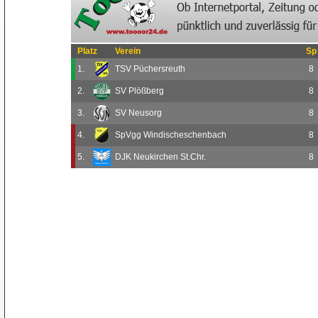
Platz
Verein
Sp
1.
TSV Püchersreuth
8
2.
SV Plößberg
8
3.
SV Neusorg
8
4.
SpVgg Windischeschenbach
8
5.
DJK Neukirchen St.Chr.
8