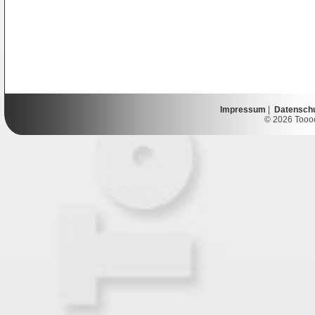
Impressum
|
Datensch
© 2026 Toooor