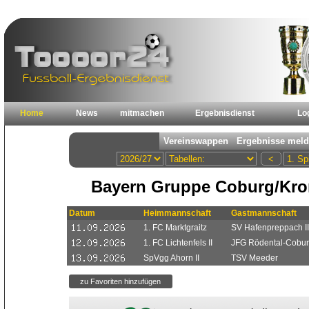
Home
News
mitmachen
Ergebnisdienst
Lo
Bayern Gruppe Coburg/Kro
Datum
Heimmannschaft
Gastmannschaft
1. FC Marktgraitz
SV Hafenpreppach II
1. FC Lichtenfels II
JFG Rödental-Cobur
SpVgg Ahorn II
TSV Meeder