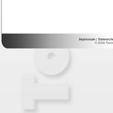
Impressum
|
Datensch
© 2026 Toooor