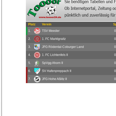
Platz
Verein
S
1.
TSV Meeder
0
2.
1. FC Marktgraitz
0
3.
JFG Rödental-Coburger Land
0
4.
1. FC Lichtenfels II
0
5.
SpVgg Ahorn II
0
6.
SV Hafenpreppach II
0
7.
JFG Hohe Aßlitz II
0