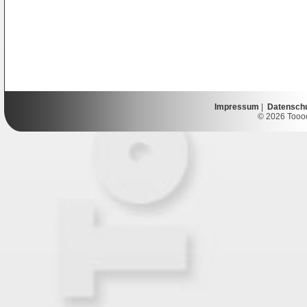
Impressum
|
Datensch
© 2026 Toooor