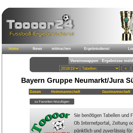
Home
News
mitmachen
Ergebnisdienst
Lo
Bayern Gruppe Neumarkt/Jura Sü
Datum
Heimmannschaft
Gastmannschaft