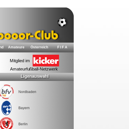
nd
Amateure
Österreich
F I F A
Ligenauswahl
Nordbaden
Bayern
Berlin