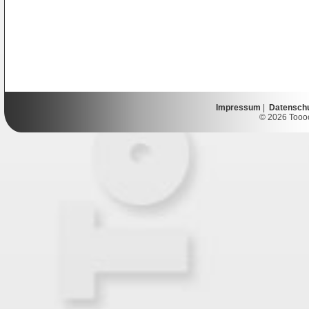
Impressum
|
Datensch
© 2026 Toooor