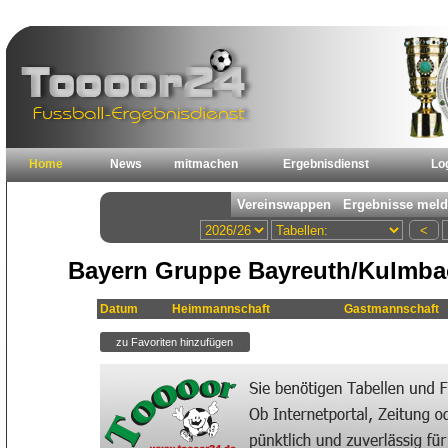
Home
News
mitmachen
Ergebnisdienst
Lo
Bayern Gruppe Bayreuth/Kulmbac
Datum
Heimmannschaft
Gastmannschaft