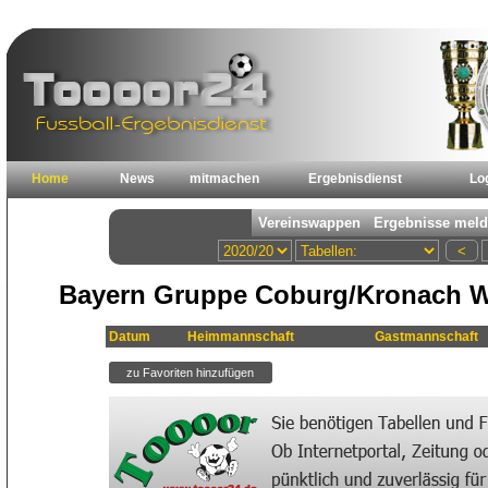
Home
News
mitmachen
Ergebnisdienst
Lo
Bayern Gruppe Coburg/Kronach We
Datum
Heimmannschaft
Gastmannschaft