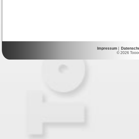
Impressum
|
Datensch
© 2026 Toooor