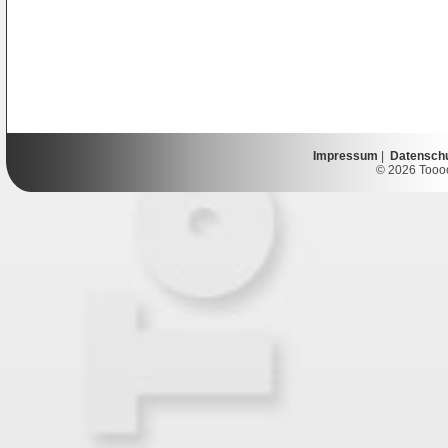
Impressum
|
Datensch
© 2026 Toooor