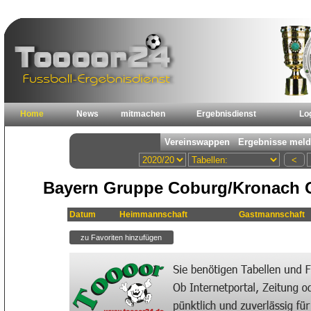
Home
News
mitmachen
Ergebnisdienst
Lo
Bayern Gruppe Coburg/Kronach O
Datum
Heimmannschaft
Gastmannschaft