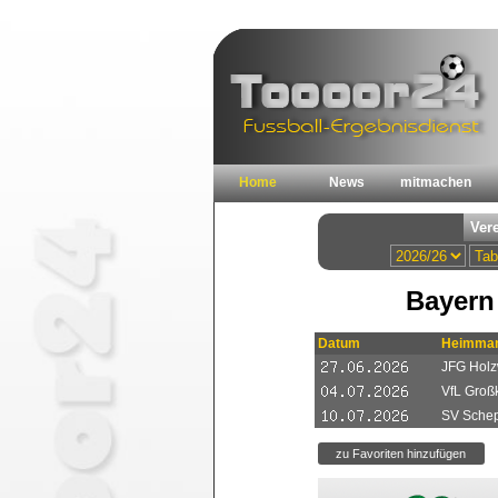
Home
News
mitmachen
Bayern
Datum
Heimman
JFG Holzw
VfL Groß
SV Sche