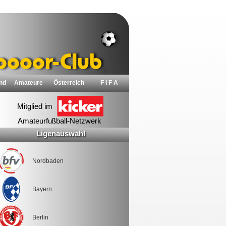
nd
Amateure
Österreich
F I F A
Ligenauswahl
Nordbaden
Bayern
Berlin