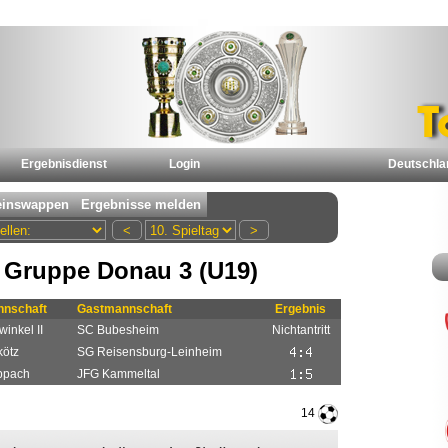
Ergebnisdienst
Login
Deutschla
 Gruppe Donau 3 (U19)
nschaft
Gastmannschaft
Ergebnis
inkel II
SC Bubesheim
Nichtantritt
kötz
SG Reisensburg-Leinheim
ppach
JFG Kammeltal
14