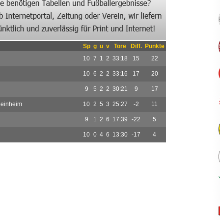
Sp
g
u
v
Tore
Diff.
Punkte
10
7
1
2
33:18
15
22
10
6
2
2
33:16
17
20
9
5
2
2
30:21
9
17
Leinheim
10
2
5
3
25:27
-2
11
9
1
2
6
17:39
-22
5
10
0
4
6
13:30
-17
4