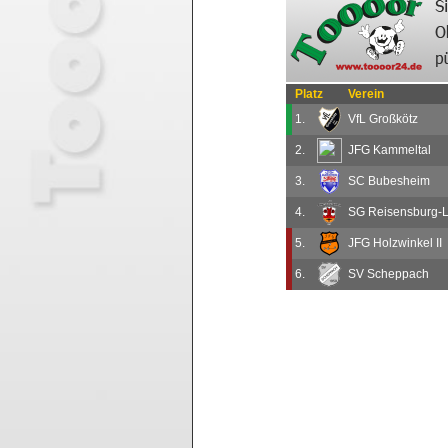
Platz
Verein
1.
VfL Großkötz
2.
JFG Kammeltal
3.
SC Bubesheim
4.
SG Reisensburg-
5.
JFG Holzwinkel II
6.
SV Scheppach