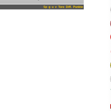
Sp
g
u
v
Tore
Diff.
Punkte