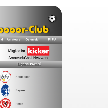
nd
Amateure
Österreich
F I F A
Ligenauswahl
Nordbaden
Bayern
Berlin