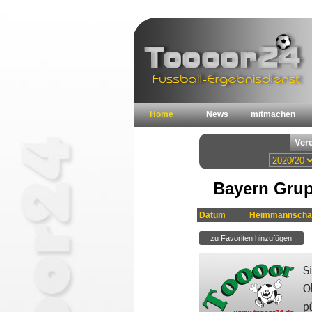
Home
News
mitmachen
Bayern Grup
Datum
Heimmannscha