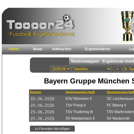
Home
News
mitmachen
Ergebnisdienst
Lo
Bayern Gruppe München S
Datum
Heimmannschaft
Gastmannschaf
ESV München II
SC Lerchenauer
TSV Poing II
FC Biberg II
TSV Trudering III
TSV Markt Indersd
SV Waldperlach II
SV Niederroth