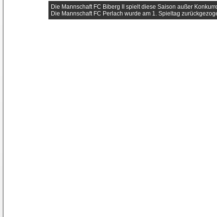
Die Mannschaft FC Biberg II spielt diese Saison außer Konkurr
Die Mannschaft FC Perlach wurde am 1. Spieltag zurückgezog