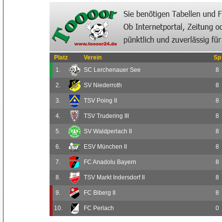
Platz
Verein
Sp
1.
SC Lerchenauer See
8
2.
SV Niederroth
8
3.
TSV Poing II
8
4.
TSV Trudering III
8
5.
SV Waldperlach II
8
6.
ESV München II
8
7.
FC Anadolu Bayern
8
8.
TSV Markt Indersdorf II
8
9.
FC Biberg II
8
10.
FC Perlach
0