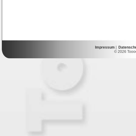
Impressum
|
Datensch
© 2026 Toooor