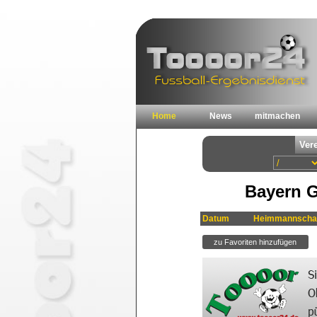
Home
News
mitmachen
Bayern G
Datum
Heimmannscha