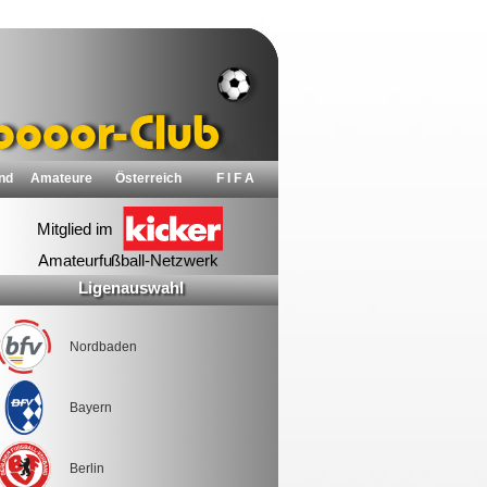
nd
Amateure
Österreich
F I F A
Ligenauswahl
Nordbaden
Bayern
Berlin