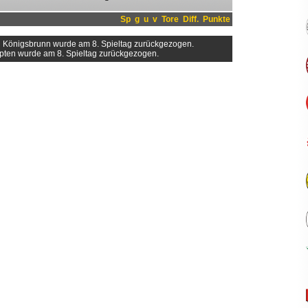
Sp
g
u
v
Tore
Diff.
Punkte
 Königsbrunn wurde am 8. Spieltag zurückgezogen.
pten wurde am 8. Spieltag zurückgezogen.