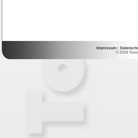
Impressum
|
Datensch
© 2026 Toooor