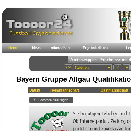
Home
News
mitmachen
Ergebnisdienst
Lo
Bayern Gruppe Allgäu Qualifikatio
Datum
Heimmannschaft
Gastmannschaft