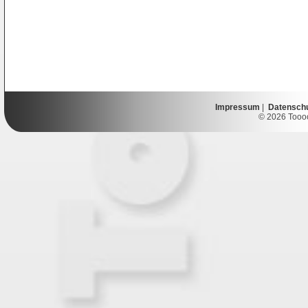
Impressum
|
Datensch
© 2026 Toooor