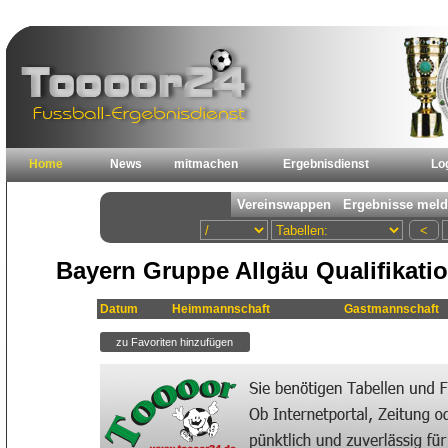
Home
News
mitmachen
Ergebnisdienst
Lo
Bayern Gruppe Allgäu Qualifikatio
Datum
Heimmannschaft
Gastmannschaft