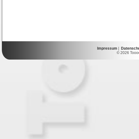
Impressum
|
Datensch
© 2026 Toooor