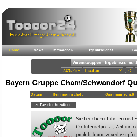
Home
News
mitmachen
Ergebnisdienst
Lo
Bayern Gruppe Cham/Schwandorf Qual
Datum
Heimmannschaft
Gastmannschaft