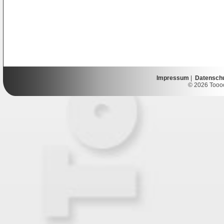
Impressum
|
Datensch
© 2026 Toooor