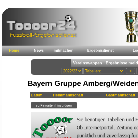
Home
News
mitmachen
Ergebnisdienst
Lo
Bayern Gruppe Amberg/Weiden 
Datum
Heimmannschaft
Gastmannschaft