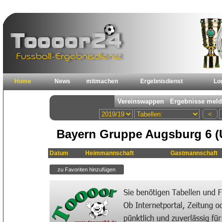
Home
News
mitmachen
Ergebnisdienst
Lo
Bayern Gruppe Augsburg 6 (
Datum
Heimmannschaft
Gastmannschaft