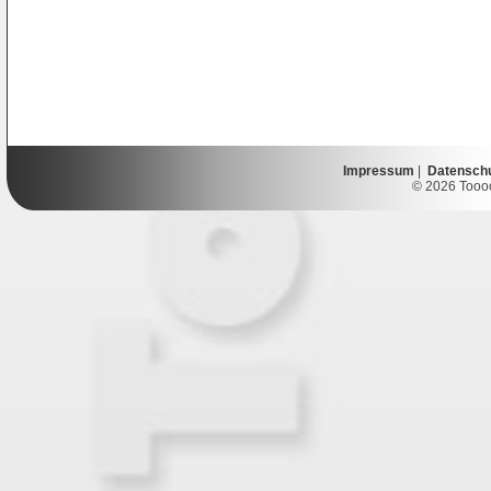
Impressum
|
Datensch
© 2026 Toooor