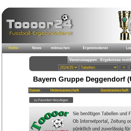
Home
News
mitmachen
Ergebnisdienst
Lo
Bayern Gruppe Deggendorf (
Datum
Heimmannschaft
Gastmannschaft