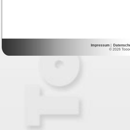
Impressum
|
Datensch
© 2026 Toooor