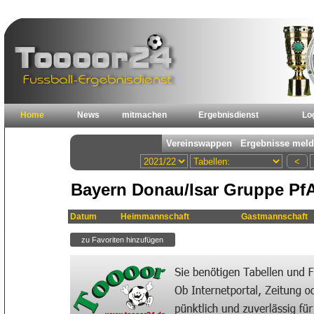
Home
News
mitmachen
Ergebnisdienst
Lo
Bayern Donau/Isar Gruppe Pf
Datum
Heimmannschaft
Gastmannschaft