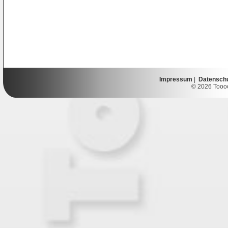
Impressum
|
Datensch
© 2026 Toooor