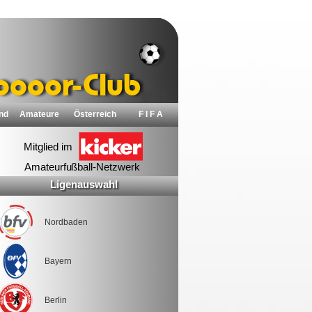
nd
Amateure
Österreich
F I F A
Ligenauswahl
Nordbaden
Bayern
Berlin