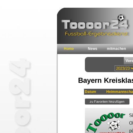
Home
News
mitmachen
Bayern Kreiskla
Datum
Heimmannscha