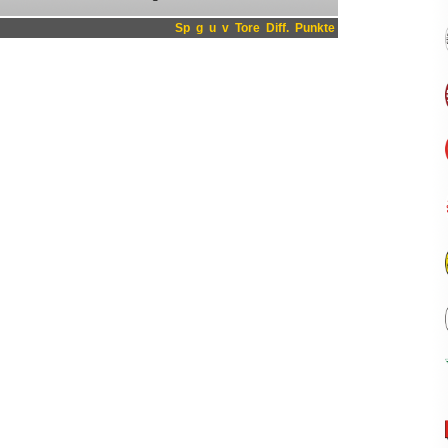
Sp
g
u
v
Tore
Diff.
Punkte