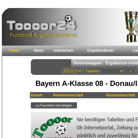
Home
News
mitmachen
Ergebnisdienst
Lo
Bayern A-Klasse 08 - Donau/I
Datum
Heimmannschaft
Gastmannschaft