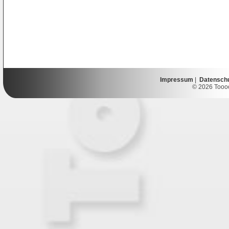
Impressum
|
Datensch
© 2026 Toooor