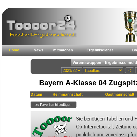
Home
News
mitmachen
Ergebnisdienst
Lo
Bayern A-Klasse 04 Zugspit
Datum
Heimmannschaft
Gastmannschaft