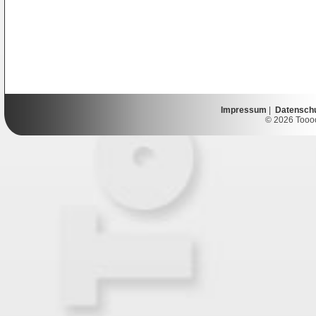
Impressum
|
Datensch
© 2026 Toooor