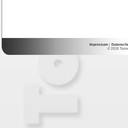
Impressum
|
Datensch
© 2026 Toooor