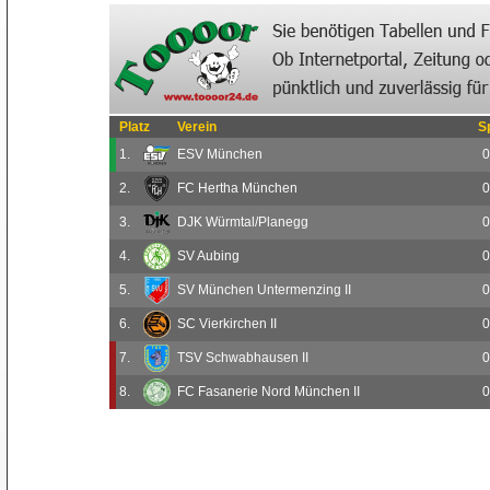
Platz
Verein
S
1.
ESV München
0
2.
FC Hertha München
0
3.
DJK Würmtal/Planegg
0
4.
SV Aubing
0
5.
SV München Untermenzing II
0
6.
SC Vierkirchen II
0
7.
TSV Schwabhausen II
0
8.
FC Fasanerie Nord München II
0