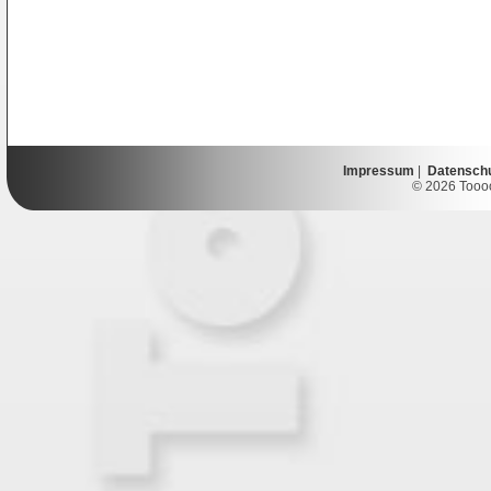
Impressum
|
Datensch
© 2026 Toooor