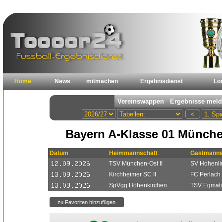
Home
News
mitmachen
Ergebnisdienst
Lo
Bayern A-Klasse 01 Münche
Datum
Heimmannschaft
Gastmanns
TSV München-Ost II
SV Hohenlin
Kirchheimer SC II
FC Perlach
SpVgg Höhenkirchen
TSV Egmat