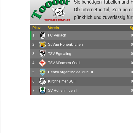
Platz
Verein
S
1.
FC Perlach
0
2.
SpVgg Höhenkirchen
0
3.
TSV Egmating
0
4.
TSV München-Ost II
0
5.
Centro Argentino de Muni. II
0
6.
Kirchheimer SC II
0
7.
SV Hohenlinden III
0