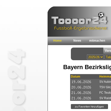
Home
News
mitmachen
Bayern Bezirksli
Datum
Heimma
SV Aubi
TSV Gilc
FC Teut
SV Raist