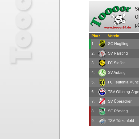
Platz
Verein
1.
SC Huglfing
2.
SV Raisting
3.
FC Stoffen
4.
SV Aubing
5.
FC Teutonia Mün
6.
TSV Gilching-Argel
7.
SV Überacker
8.
SC Pöcking
9.
TSV Türkenfeld