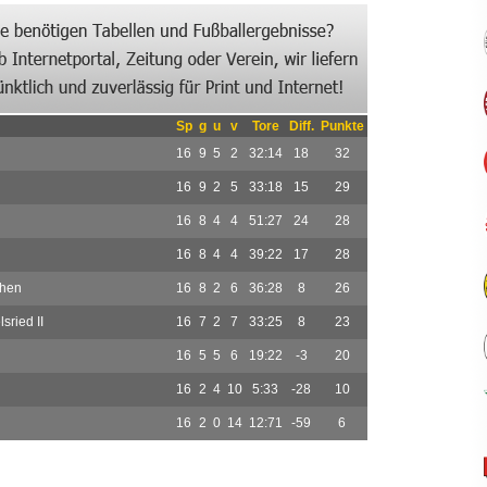
Sp
g
u
v
Tore
Diff.
Punkte
16
9
5
2
32:14
18
32
16
9
2
5
33:18
15
29
16
8
4
4
51:27
24
28
16
8
4
4
39:22
17
28
chen
16
8
2
6
36:28
8
26
sried II
16
7
2
7
33:25
8
23
16
5
5
6
19:22
-3
20
16
2
4
10
5:33
-28
10
16
2
0
14
12:71
-59
6