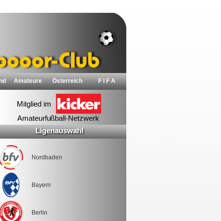
nd
Amateure
Österreich
F I F A
Ligenauswahl
Nordbaden
Bayern
Berlin