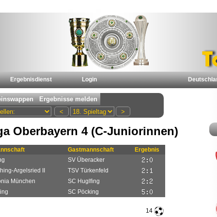
Ergebnisdienst
Login
Deutschla
ga Oberbayern 4 (C-Juniorinnen)
nnschaft
Gastmannschaft
Ergebnis
ng
SV Überacker
hing-Argelsried II
TSV Türkenfeld
onia München
SC Huglfing
ing
SC Pöcking
14