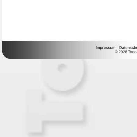
Impressum
|
Datensch
© 2026 Toooor