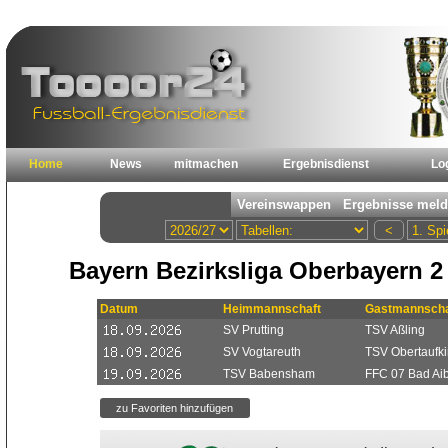
Home
News
mitmachen
Ergebnisdienst
Lo
Bayern Bezirksliga Oberbayern 2
Datum
Heimmannschaft
Gastmannscha
SV Prutting
TSV Aßling
SV Vogtareuth
TSV Obertaufki
TSV Babensham
FFC 07 Bad Aib