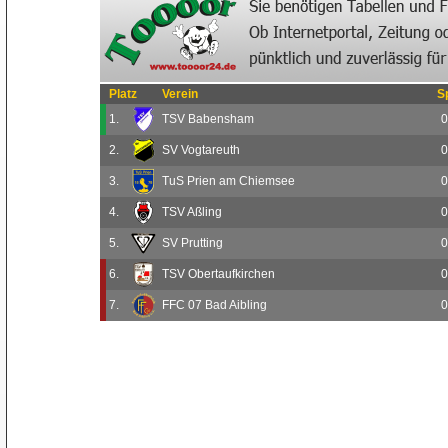
Platz
Verein
S
1.
TSV Babensham
0
2.
SV Vogtareuth
0
3.
TuS Prien am Chiemsee
0
4.
TSV Aßling
0
5.
SV Prutting
0
6.
TSV Obertaufkirchen
0
7.
FFC 07 Bad Aibling
0