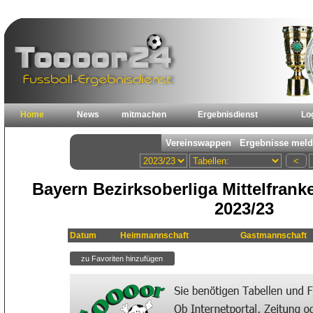
Home
News
mitmachen
Ergebnisdienst
Lo
Bayern Bezirksoberliga Mittelfrank
2023/23
Datum
Heimmannschaft
Gastmannschaft