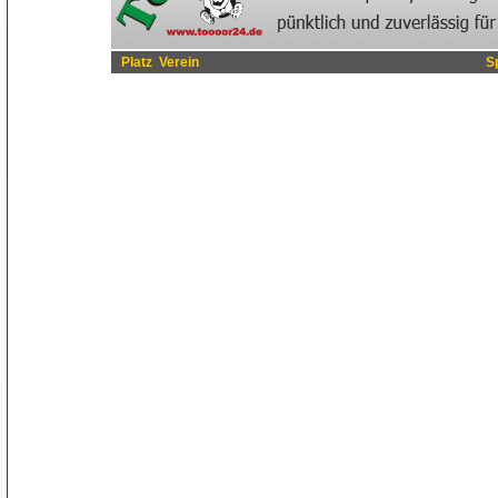
Platz
Verein
S