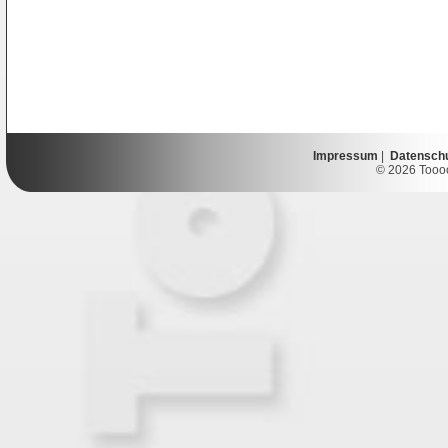
Impressum
|
Datensch
© 2026 Toooor