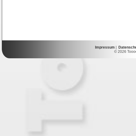
Impressum
|
Datensch
© 2026 Toooor