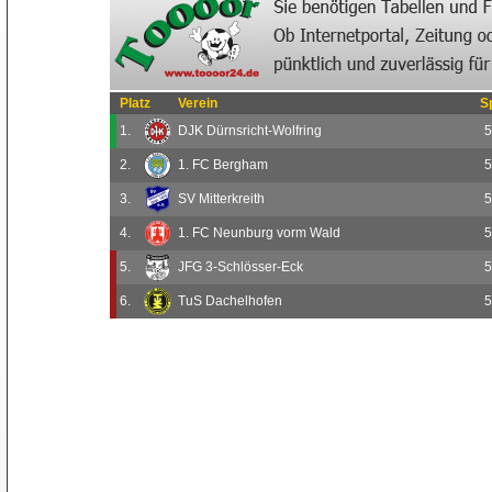
Platz
Verein
S
1.
DJK Dürnsricht-Wolfring
5
2.
1. FC Bergham
5
3.
SV Mitterkreith
5
4.
1. FC Neunburg vorm Wald
5
5.
JFG 3-Schlösser-Eck
5
6.
TuS Dachelhofen
5