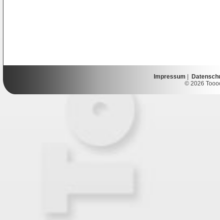
Impressum
|
Datensch
© 2026 Toooor