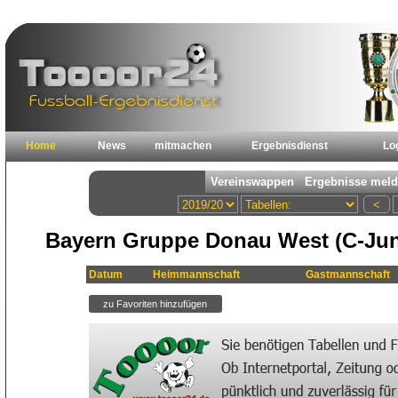
Home
News
mitmachen
Ergebnisdienst
Lo
Bayern Gruppe Donau West (C-Jun
Datum
Heimmannschaft
Gastmannschaft