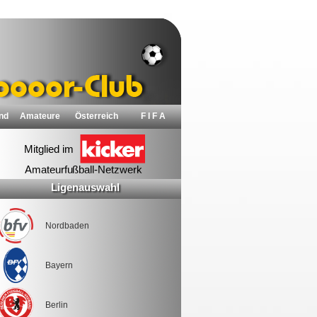
nd
Amateure
Österreich
F I F A
Ligenauswahl
Nordbaden
Bayern
Berlin