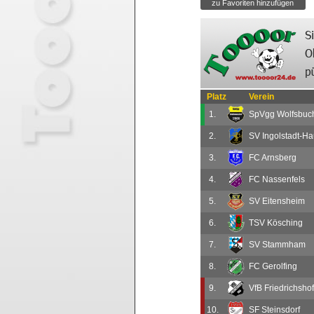
Platz
Verein
1.
SpVgg Wolfsbuch
2.
SV Ingolstadt-H
3.
FC Arnsberg
4.
FC Nassenfels
5.
SV Eitensheim
6.
TSV Kösching
7.
SV Stammham
8.
FC Gerolfing
9.
VfB Friedrichsho
10.
SF Steinsdorf