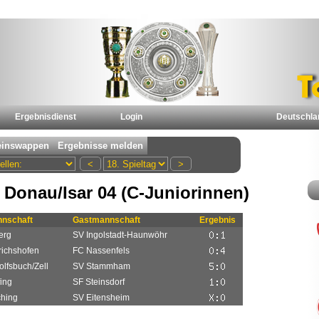
Ergebnisdienst
Login
Deutschla
Donau/Isar 04 (C-Juniorinnen)
nschaft
Gastmannschaft
Ergebnis
erg
SV Ingolstadt-Haunwöhr
richshofen
FC Nassenfels
lfsbuch/Zell
SV Stammham
ing
SF Steinsdorf
hing
SV Eitensheim