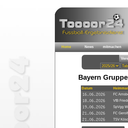
Home
News
mitmachen
Bayern Gruppe 
Datum
Heimman
FC Arnsb
VfB Fried
SpVgg Wo
FC Gerolf
TSV Kösc