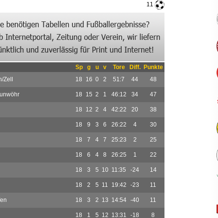
11
Sp
g
u
v
Tore
Diff.
Punkte
/Zell
18
16
0
2
51:7
44
48
aunwöhr
18
15
2
1
46:12
34
47
18
12
2
4
42:22
20
38
18
9
3
6
26:22
4
30
18
7
4
7
25:23
2
25
18
6
4
8
26:25
1
22
18
3
5
10
11:35
-24
14
18
2
5
11
19:42
-23
11
fen
18
3
2
13
14:54
-40
11
18
1
5
12
13:31
-18
8