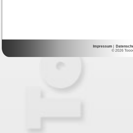
Impressum
|
Datensch
© 2026 Toooor