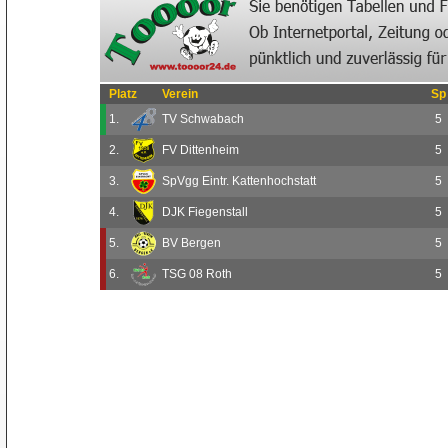
Platz
Verein
Sp
1.
TV Schwabach
5
2.
FV Dittenheim
5
3.
SpVgg Eintr. Kattenhochstatt
5
4.
DJK Fiegenstall
5
5.
BV Bergen
5
6.
TSG 08 Roth
5