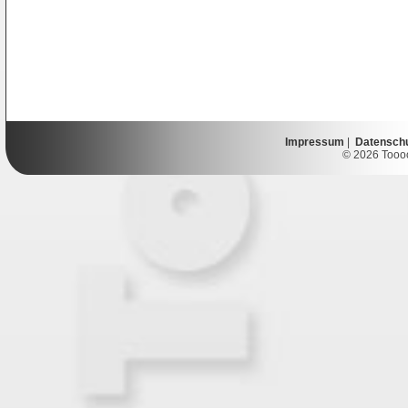
Impressum
|
Datensch
© 2026 Toooor