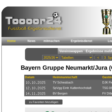
Home
News
mitmachen
Ergebnisdienst
Lo
Bayern Gruppe Neumarkt/Jura (
Datum
Heimmannschaft
Gastm
TV Schwabach
DJK Fi
SpVgg Eintr. Kattenhochstatt
TSG 08
BV Bergen
FV Dit