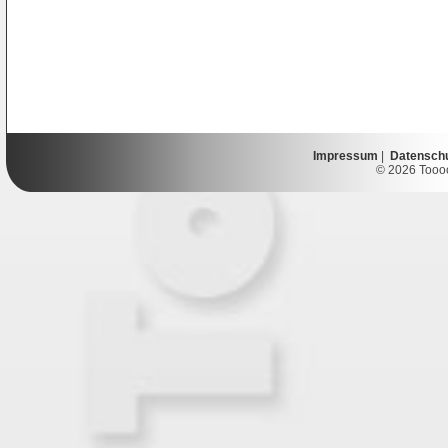
Impressum
|
Datensch
© 2026 Toooor