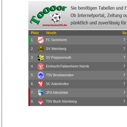
Platz
Verein
Sp
1.
FC Geilsheim
7
2.
SV Weinberg
7
3.
SV Poppenreuth
7
4.
Eintracht Falkenheim Nürnb.
7
5.
TSV Brodswinden
7
6.
SC Adelshofen
7
7.
JFG Altmühltal
7
8.
TSV Buch Nürnberg
7