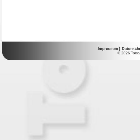
Impressum
|
Datensch
© 2026 Toooor