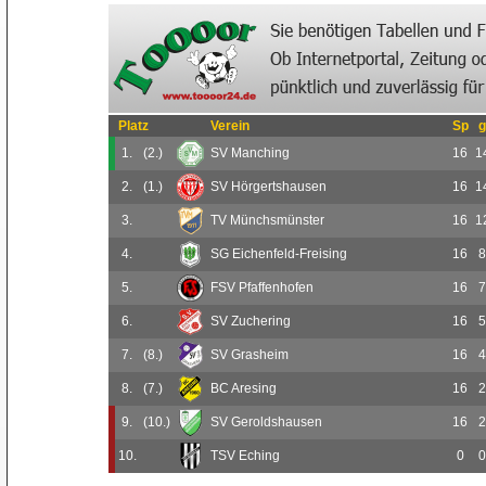
Platz
Verein
Sp
g
1.
(2.)
SV Manching
16
1
2.
(1.)
SV Hörgertshausen
16
1
3.
TV Münchsmünster
16
1
4.
SG Eichenfeld-Freising
16
8
5.
FSV Pfaffenhofen
16
7
6.
SV Zuchering
16
5
7.
(8.)
SV Grasheim
16
4
8.
(7.)
BC Aresing
16
2
9.
(10.)
SV Geroldshausen
16
2
10.
TSV Eching
0
0