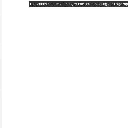
Die Mannschaft TSV Eching wurde am 9. Spieltag zurückgezog