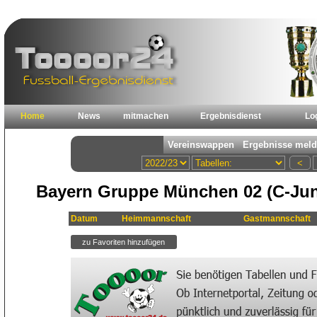
Home
News
mitmachen
Ergebnisdienst
Lo
Bayern Gruppe München 02 (C-Jun
Datum
Heimmannschaft
Gastmannschaft