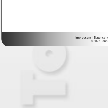
Impressum
|
Datensch
© 2026 Toooor