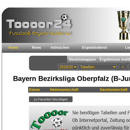
Home
News
mitmachen
Ergebnisdienst
Lo
Bayern Bezirksliga Oberpfalz (B-Ju
Datum
Heimmannschaft
Gastmannschaft