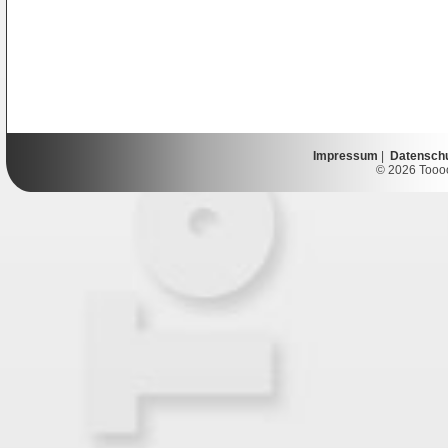
Impressum
|
Datensch
© 2026 Toooor